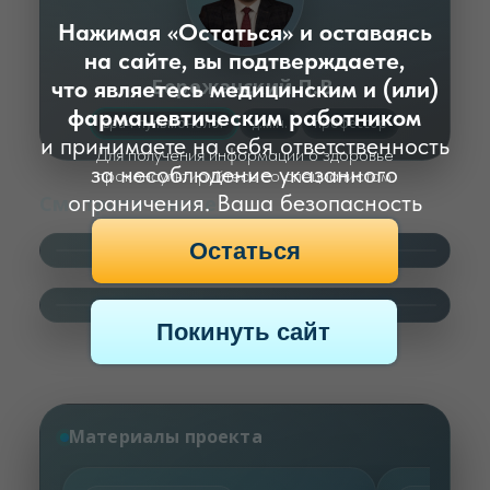
ограничения. Ваша безопасность
важна для нас.
Остаться
Бережанский П.В.
Покинуть сайт
врач‑пульмонолог
д.м.н.
профессор
Смотрите также
Материалы проекта