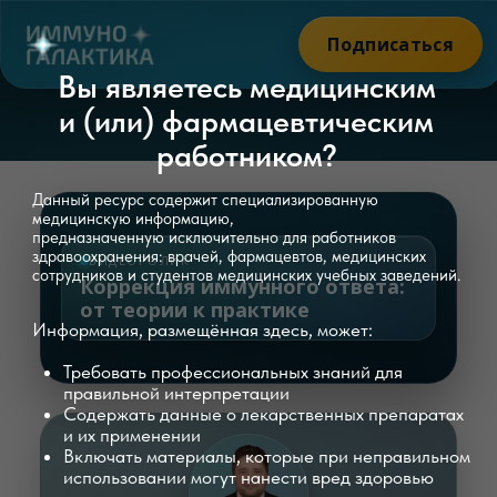
Подписаться
Вы являетесь медицинским
и (или) фармацевтическим
работником?
Данный ресурс содержит специализированную
медицинскую информацию,
предназначенную исключительно для работников
здравоохранения: врачей, фармацевтов, медицинских
сотрудников и студентов медицинских учебных заведений.
Информация, размещённая здесь, может:
ВИДЕОРОЛИК
Требовать профессиональных знаний для
правильной интерпретации
Коррекция иммунного ответа:
Содержать данные о лекарственных препаратах
от теории к практике
и их применении
Включать материалы, которые при неправильном
использовании могут нанести вред здоровью
Нажимая «Остаться» и оставаясь
на сайте, вы подтверждаете,
что являетесь медицинским и (или)
фармацевтическим работником
и принимаете на себя ответственность
Для получения информации о здоровье
за несоблюдение указанного
проконсультируйтесь со специалистом.