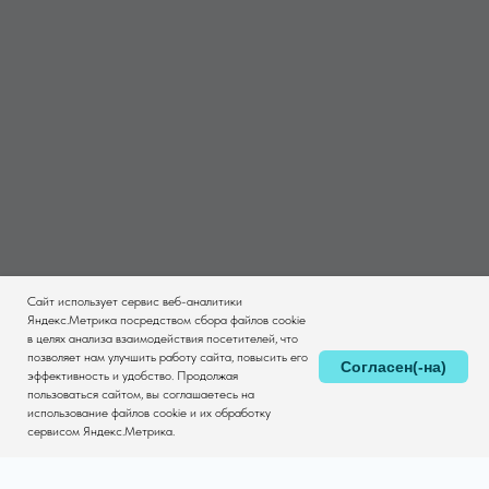
Сайт использует сервис веб-аналитики
Яндекс.Метрика посредством сбора файлов cookie
в целях анализа взаимодействия посетителей, что
позволяет нам улучшить работу сайта, повысить его
Согласен(-на)
эффективность и удобство. Продолжая
пользоваться сайтом, вы соглашаетесь на
использование файлов cookie и их обработку
сервисом Яндекс.Метрика.