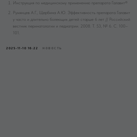
Учредитель: ЗАО «Медицинские издания»
Инструкция по медицинскому применению препарата Галавит®
Главный редактор: Филимонов Борис Александрович
Зарегистрировано Роскомнадзором
Румянцев А.Г., Щербина А.Ю. Эффективность препарата Галавит
Запись о регистрации: ЭЛ № ФС77-78919 от 07 августа 2020 г.
у часто и длительно болеющих детей старше 6 лет // Российский
Телефон редакции: +7 (495) 098-03-59
Эл. почта редакции:
info@omnidoctor.ru
вестник перинатологии и педиатрии. 2008. Т. 53, № 6. С. 100–
18+
101.
Размещенная информация предназначается
исключительно для специалистов здравоохранения
2025-11-10 16:22
НОВОСТЬ
Зарег
Запис
Телеф