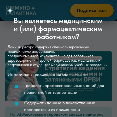
Подписаться
Вы являетесь медицинским
и (или) фармацевтическим
работником?
Данный ресурс содержит специализированную
медицинскую информацию,
предназначенную исключительно для работников
здравоохранения: врачей, фармацевтов, медицинских
сотрудников и студентов медицинских учебных заведений.
Информация, размещённая здесь, может:
Требовать профессиональных знаний для
правильной интерпретации
Содержать данные о лекарственных
препаратах и их применении
Включать материалы, которые при
Нажимая «Остаться» и оставаясь
неправильном использовании могут нанести
на сайте, вы подтверждаете,
вред здоровью
что являетесь медицинским и (или)
фармацевтическим работником
и принимаете на себя ответственность
Для получения информации о здоровье
за несоблюдение указанного
проконсультируйтесь со специалистом.
На
XI Московском городском съезде педиатров