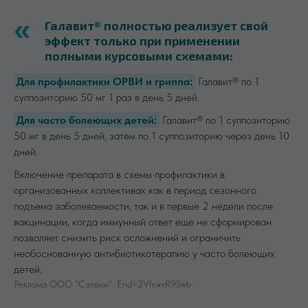
Галавит® полностью реализует свой
эффект только при применении
полными курсовыми схемами:
Для профилактики ОРВИ и гриппа:
Галавит® по 1
суппозиторию 50 мг 1 раз в день 5 дней.
Для часто болеющих детей:
Галавит® по 1 суппозиторию
50 мг в день 5 дней, затем по 1 суппозиторию через день 10
дней.
Включение препарата в схемы профилактики в
организованных коллективах как в период сезонного
подъема заболеваемости, так и в первые 2 недели после
вакцинации, когда иммунный ответ еще не сформирован
позволяет снизить риск осложнений и ограничить
необоснованную антибиотикотерапию у часто болеющих
детей.
СПЕЦПРОЕКТ ЯВЛЯЕТСЯ НЕОТЪЕМЛЕМОЙ ЧАСТЬЮ
Реклама ООО "Сэлвим". Erid=2VfnxvR9Swb
СЕТЕВОГО ИЗДАНИЯ
OMNIDOCTOR
Сетевое издание
«OmniDoctor»