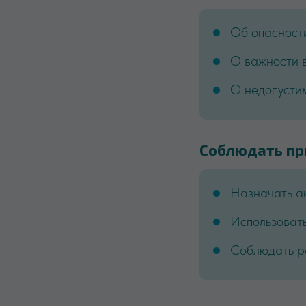
Об опасност
О важности 
О недопусти
Соблюдать пр
Назначать ан
Использоват
Соблюдать р