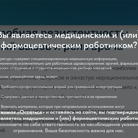
робная резистентность:
вляетесь медицинским и (или)
мацевтическим работником?
ый вызов и роль врача
одержит специализированную медицинскую информацию,
исключительно для работников здравоохранения: врачей, фармацевтов,
удников и студентов медицинских учебных заведений.
отивомикробным препаратам − это одна из наиболее 
мещённая здесь, может:
авоохранению. Широкое и зачастую нерационально
ть профессиональных знаний для правильной интерпретации
дицине, ветеринарии и сельском хозяйстве привело 
ть данные о лекарственных препаратах и их применении
резистентных штаммов бактерий.
 материалы, которые при неправильном использовании могут
«Остаться» и оставаясь на сайте, вы подтверждаете,
 вред здоровью
есь медицинским и (или) фармацевтическим работником
глобального мониторинга, показатели резистентност
те на себя ответственность за несоблюдение указанного
граничения. Ваша безопасность важна для нас.
иний защиты, например, к цефалоспоринам III поколе
учения информации о здоровье проконсультируйтесь со специалистом.
ий.