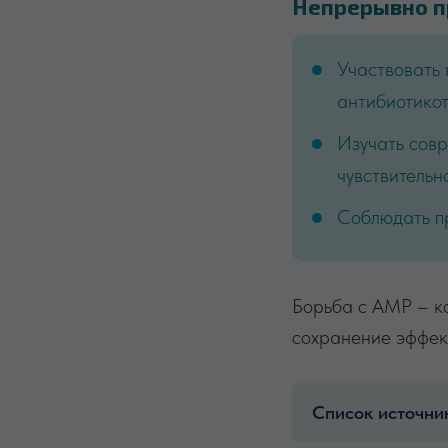
Непрерывно п
Участвовать 
антибиотико
Изучать совр
чувствитель
Соблюдать п
Борьба с АМР – ко
сохранение эффект
Список источни
Стратегия 