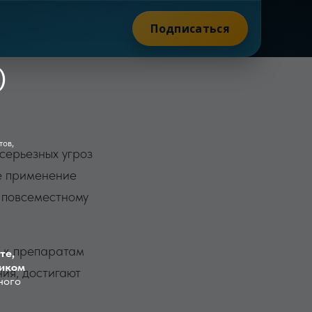
Подписаться
серьезных угроз
е применение
к повсеместному
и к препаратам
ния, достигают