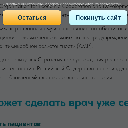
Остаться
Покинуть сайт
ganization for Economic Cooperation and Developme
вукратном росте резистентности к антибиотикам рез
мм по рациональному использованию антибиотиков и
кциями − это жизненно важные шаги к предупрежден
антимикробной резистентности (АМР).
года реализуется Стратегия предупреждения распрос
зистентности в Российской Федерации на период до
ет обновленный план по реализации стратегии.
ожет сделать врач уже с
ь пациентов