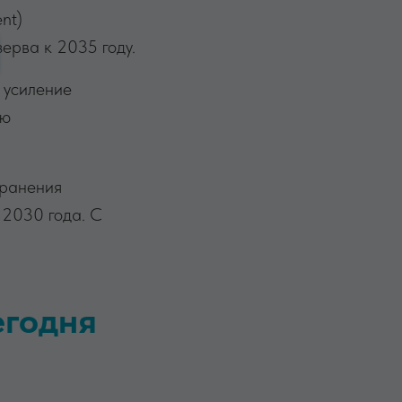
nt)
ерва к 2035 году.
 усиление
ию
транения
 2030 года. С
егодня